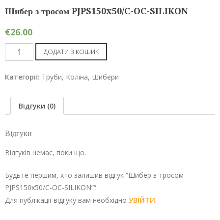
Шибер з тросом PJPS150x50/C-OC-SILIKON
€
26.00
Шибер
ДОДАТИ В КОШИК
з
тросом
Категорії:
Труби, Коліна
,
Шибери
PJPS150x50/C-
OC-
Відгуки (0)
SILIKON
кількість
Відгуки
Відгуків немає, поки що.
Будьте першим, хто залишив відгук “Шибер з тросом
PJPS150x50/C-OC-SILIKON”“
Для публікації відгуку вам необхідно
УВІЙТИ
.