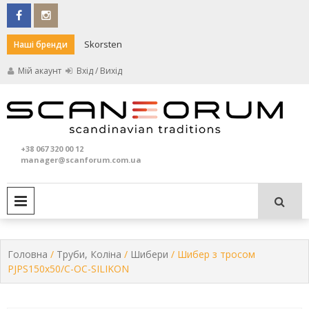
Skip
to
content
Skorsten
Darco
Наші бренди
Мій акаунт
Вхід / Вихід
Кам
S
та
+38 067 320 00 12
печ
manager@scanforum.com.ua
PRIMARY MENU
Головна
/
Труби, Коліна
/
Шибери
/ Шибер з тросом
PJPS150x50/C-OC-SILIKON