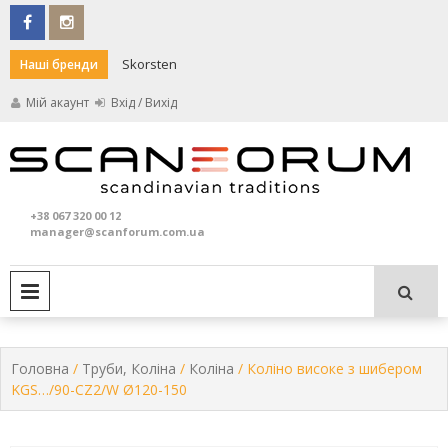
Skip
to
content
Skorsten
Darco
Наші бренди
Мій акаунт
Вхід / Вихід
Кам
S
та
+38 067 320 00 12
печ
manager@scanforum.com.ua
PRIMARY MENU
Головна
/
Труби, Коліна
/
Коліна
/ Коліно високе з шибером
KGS…/90-CZ2/W Ø120-150