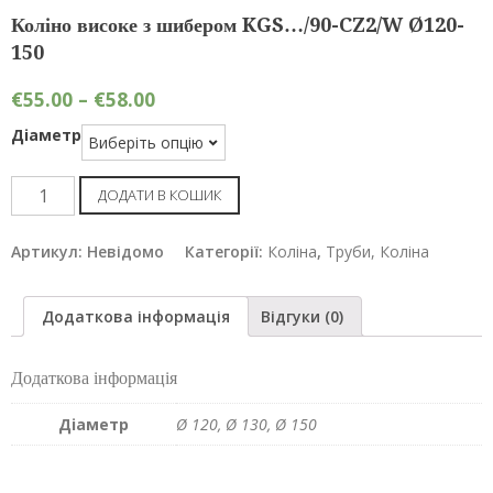
Коліно високе з шибером KGS…/90-CZ2/W Ø120-
150
€
55.00
–
€
58.00
Діаметр
Коліно
ДОДАТИ В КОШИК
високе
з
Артикул:
Невідомо
Категорії:
Коліна
,
Труби, Коліна
шибером
KGS.../90-
Додаткова інформація
Відгуки (0)
CZ2/W
Ø120-
Додаткова інформація
150
кількість
Діаметр
Ø 120, Ø 130, Ø 150