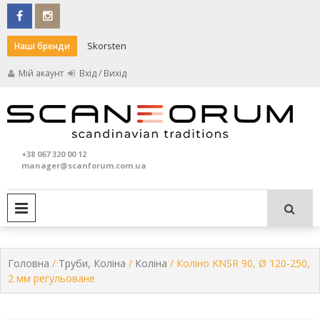
Skip
to
content
Skorsten
Darco
Наші бренди
Мій акаунт
Вхід / Вихід
Кам
S
та
+38 067 320 00 12
печ
manager@scanforum.com.ua
PRIMARY MENU
Головна
/
Труби, Коліна
/
Коліна
/ Коліно KNSR 90, Ø 120-250,
2 мм регульоване