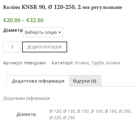
Коліно KNSR 90, Ø 120-250, 2 мм регульоване
€
20.00
–
€
32.00
Діаметр
Коліно
ДОДАТИ В КОШИК
KNSR
90,
Артикул:
Невідомо
Категорії:
Коліна
,
Труби, Коліна
Ø
120-
Додаткова інформація
Відгуки (0)
250,
2
Додаткова інформація
мм
регульоване
Ø 120, Ø 130, Ø 150, Ø 160, Ø 180, Ø 200,
Діаметр
кількість
Ø 220, Ø 250