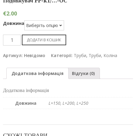
Подовжувач PP-k1/…-OC
€
2.00
Довжина
Подовжувач
ДОДАТИ В КОШИК
PP-
k1/...-
Артикул:
Невідомо
Категорії:
Труби
,
Труби, Коліна
OC
кількість
Додаткова інформація
Відгуки (0)
Додаткова інформація
Довжина
L=150, L=200, L=250
СХОЖІ ТОВАРИ