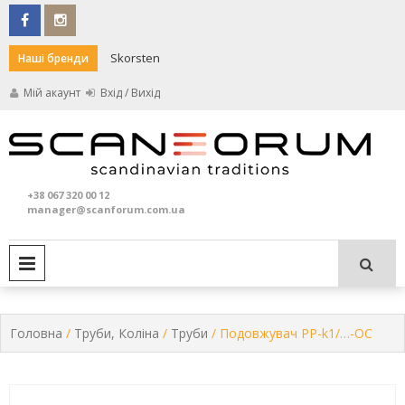
Skip
to
content
Skorsten
Darco
Наші бренди
Мій акаунт
Вхід / Вихід
Кам
S
та
+38 067 320 00 12
печ
manager@scanforum.com.ua
PRIMARY MENU
Головна
/
Труби, Коліна
/
Труби
/ Подовжувач PP-k1/…-OC