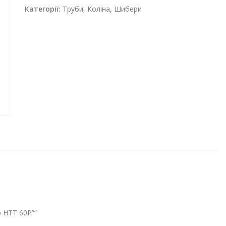
HTT
Категорії:
Труби, Коліна
,
Шибери
60P
кількість
 HTT 60P”“