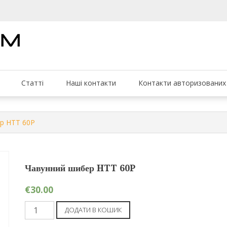
Darco
Каміни та печі
ScanForum
Статті
Наші контакти
Контакти авторизованих 
р HTT 60P
Чавунний шибер HTT 60P
€
30.00
Чавунний
ДОДАТИ В КОШИК
шибер