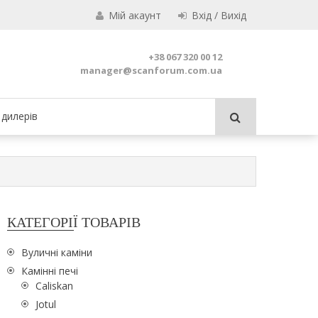
Мій акаунт
Вхід / Вихід
Jotul
+38 067 320 00 12
manager@scanforum.com.ua
дилерів
КАТЕГОРІЇ ТОВАРІВ
Вуличні каміни
Камінні печі
Caliskan
Jotul