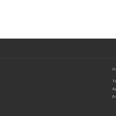
Н
Т
А
E