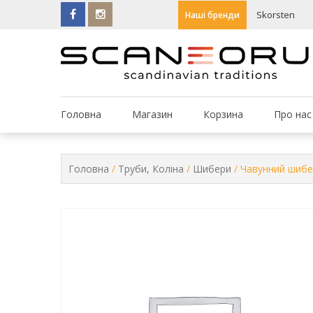
Skip
n
Skorsten
Наші бренди
to
content
Головна
Магазин
Корзина
Про нас
Головна
/
Труби, Коліна
/
Шибери
/ Чавунний шибе