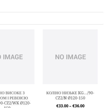
НО ВИСОКЕ З
КОЛІНО НИЗЬКЕ KG…/90-
ОМ І РЕВІЗІЄЮ
CZ2/N Ø120-150
0-CZ2/WK Ø120-
€
33.00
–
€
36.00