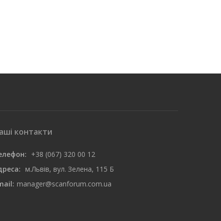
аші контакти
елефон:
+38 (067) 320 00 12
дреса:
м.Львів, вул. Зелена, 115 Б
mail:
manager@scanforum.com.ua