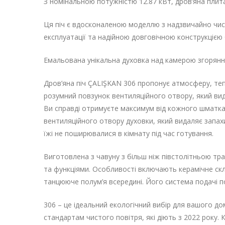
З номінальною потужністю 12.87 кВт, дров’яна плит
Ця піч є вдосконаленою моделлю з надзвичайно чи
експлуатації та надійною довговічною конструкцією 
Емальована унікальна духовка над камерою згорянн
Дров’яна піч ÇALIŞKAN 306 пропонує атмосферу, теп
розумний повзунок вентиляційного отвору, який вид
Ви справді отримуєте максимум від кожного шматка д
вентиляційного отвору духовки, який видаляє запахи
їжі не поширювалися в кімнату під час готування.
Виготовлена ​​з чавуну з більш ніж півстолітньою тр
та функціями. Особливості включають керамічне ск
танцююче полум’я всередині. Його система подачі п
306 – це ідеальний екологічний вибір для вашого дом
стандартам чистого повітря, які діють з 2022 року. 