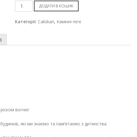
Камінна
ДОДАТИ В КОШИК
піч
Caliskan
Категорії:
Caliskan
,
Камінні печі
306
з
)
духовкою
кількість
ріском вогню!
будинків, які ми знаємо та пам’ятаємо з дитинства.