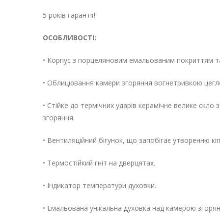
5 років гарантії!
ОСОБЛИВОСТІ:
• Корпус з порцеляновим емальованим покриттям та 
• Облицювання камери згоряння вогнетривкою цеглою
• Стійке до термічних ударів керамічне велике скло 
згоряння.
• Вентиляційний бігунок, що запобігає утворенню кіп
• Термостійкий гніт на дверцятах.
• Індикатор температури духовки.
• Емальована унікальна духовка над камерою згорян