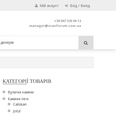
Мій акаунт
Вхід / Вихід
Jotul
+38 067 320 00 12
manager@scanforum.com.ua
дилерів
КАТЕГОРІЇ ТОВАРІВ
Вуличні каміни
Камінні печі
Caliskan
Jotul