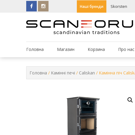
Skip
n
Skorsten
Наші бренди
to
content
Головна
Магазин
Корзина
Про нас
Головна
/
Камінні печі
/
Caliskan
/ Камінна піч Calis