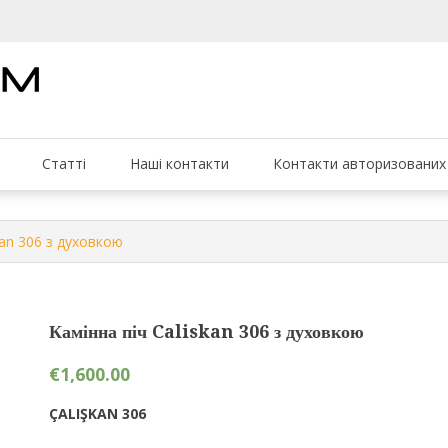
Darco
Каміни та печі
ScanForum
Статті
Наші контакти
Контакти авторизованих 
kan 306 з духовкою
Камінна піч Caliskan 306 з духовкою
€
1,600.00
ÇALIŞKAN 306