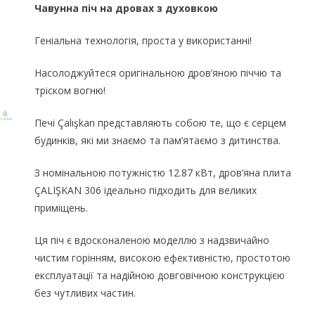
Чавунна піч на дровах з духовкою
Геніальна технологія, проста у використанні!
Насолоджуйтеся оригінальною дров’яною піччю та
тріском вогню!
Печі Çalışkan представляють собою те, що є серцем
будинків, які ми знаємо та пам’ятаємо з дитинства.
З номінальною потужністю 12.87 кВт, дров’яна плита
ÇALIŞKAN 306 ідеально підходить для великих
приміщень.
Ця піч є вдосконаленою моделлю з надзвичайно
чистим горінням, високою ефективністю, простотою
експлуатації та надійною довговічною конструкцією
без чутливих частин.