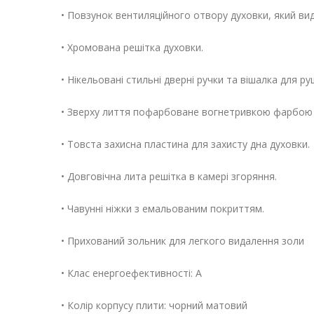
• Повзунок вентиляційного отвору духовки, який вид
• Хромована решітка духовки.
• Нікельовані стильні дверні ручки та вішалка для ру
• Зверху лиття пофарбоване вогнетривкою фарбою
• Товста захисна пластина для захисту дна духовки.
• Довговічна лита решітка в камері згоряння.
• Чавунні ніжки з емальованим покриттям.
• Прихований зольник для легкого видалення золи
• Клас енергоефективності: A
• Колір корпусу плити: чорний матовий