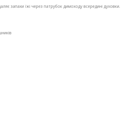
аляє запахи їжі через патрубок димоходу всередині духовки.
шників