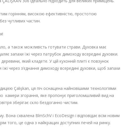
а ÇALIŞKAN 306 ідеально підходить для великих приміщень.
стим горінням, високою ефективністю, простотою
без чутливих частин.
я!
ло, а також можливість готувати страви. Духовка має
аляє запахи їжі через патрубок димоходу всередині духовки.
еревини, який кладете. У цій кухонній плиті є повзунок
 їжі через з’єднання димоходу всередині духовки, щоб запахи
адицією Çalışkan, ця піч оснащена найновішими технологіями
ло камери згорання, яке пропонує приголомшливий вид на
овітря зберігає скло бездоганно чистим.
у. Вона схвалена BlmSchV і EcoDesign і відповідає всім новим
Крім того, це одна з найкращих доступних печей на ринку.