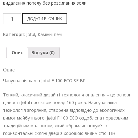
видалення попелу без розсипання золи.
Камінна
ДОДАТИ В КОШИК
піч
Jotul
Категорії:
Jotul
,
Камінні печі
F
100
Опис
Відгуки (0)
ECO
SE
Опис
BP
кількість
Чавунна піч-камін Jotul F 100 ECO SE BP
Теплий, класичний дизайн і технологія опалення – це основні
цінності Jøtul протягом понад 160 років. Найсучасніша
технологія згоряння, створена відповідно до екологічних
вимог майбутнього. Jøtul F 100 ECO оздоблена норвезьким
традиційним малюнком, який обрамляє полум’я в
горизонтальні скляні двері з хорошою видимістю. Піч