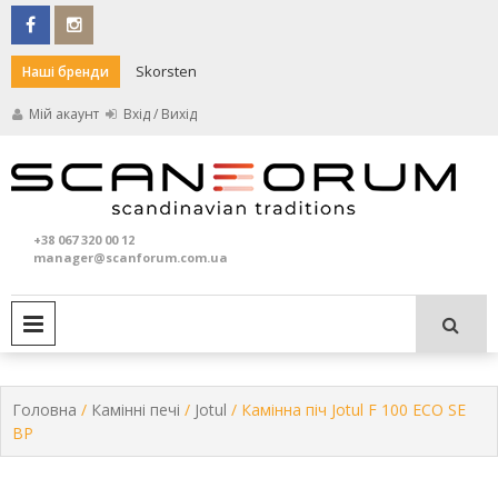
Skip
to
content
Skorsten
Darco
Наші бренди
Мій акаунт
Вхід / Вихід
Кам
S
та
+38 067 320 00 12
печ
manager@scanforum.com.ua
PRIMARY MENU
Головна
/
Камінні печі
/
Jotul
/ Камінна піч Jotul F 100 ECO SE
BP