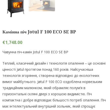
Камінна піч Jotul F 100 ECO SE BP
€
1,748.00
Чавунна піч-камін Jotul F 100 ECO SE BP
Теплий, класичний дизайн і технологія опалення – це основні
цінності Jøtul протягом понад 160 років. Найсучасніша
технологія згоряння, створена відповідно до екологічних
вимог майбутнього. Jøtul F 100 ECO оздоблена норвезьким
традиційним малюнком, який обрамляє полум’я в
горизонтальні скляні двері з хорошою видимістю. Піч
компактна і добре відповідає більшості потреб опалення. Піч
має інтелектуальний внутрішній зольник, який спрощує