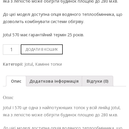
яка з легкістю може обігріти будинок площею до 280 м.кв.
До цієї моделі доступна опція водяного теплообмінника, що
дозволить комбінувати системи обігріву.
Jotul 570 має гарантійний термін 25 років.
Камінна
ДОДАТИ В КОШИК
топка
Jotul
Категорії:
Jotul
,
Камінні топки
I
570
Опис
Додаткова інформація
Відгуки (0)
FLAT
кількість
Опис
Jotul I 570 це одна з найпотужніших топок у всій лінійці Jotul,
яка з легкістю може обігріти будинок площею до 280 м.кв.
До цієї моделі доступна опція водяного теплообмінника, що