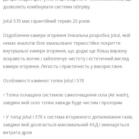
дозволить комбінувати системи обігріву.
Jotul 570 має гарантійний термін 25 років.
Оздоблення камери згоряння Унікальна розробка Jotul, якій
немає аналогів біле емальоване термостійке покриття
внутрішньої камери згоряння, що додає ще більш виразну
яскравість вогню і забезпечує чистоту і естетичний вигляд
камери згоряння. Легкість і практичність у використанні.
Особливості камінної топки Jotul I 570
• Топка оснащена системою самоочищення скла (Air wash),
завдяки якій скло топки завжди буде чистим і прозорим
• У топці Jotul I 570 є система вторинного допалювання газів,
завдяки якій досягається максимальний ККД і зменшується
витрата дров