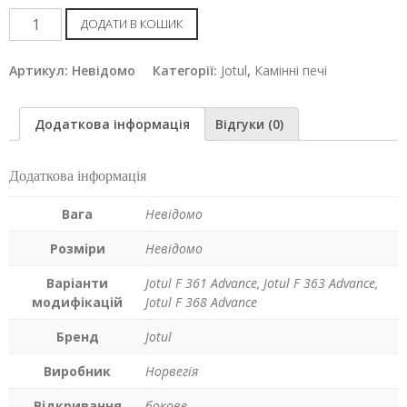
Камінна
ДОДАТИ В КОШИК
піч
Jotul
Артикул:
Невідомо
Категорії:
Jotul
,
Камінні печі
F
368
Додаткова інформація
Відгуки (0)
ADVANCE
кількість
Додаткова інформація
Вага
Невідомо
Розміри
Невідомо
Варіанти
Jotul F 361 Advance, Jotul F 363 Advance,
модифікацій
Jotul F 368 Advance
Бренд
Jotul
Виробник
Норвегія
Відкривання
бокове