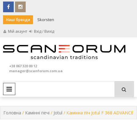
Skip
to
content
Skorsten
Darco
Наші бренди
Мій акаунт
Вхід / Вихід
Кам
S
та
+38 067 320 00 12
печ
manager@scanforum.com.ua
PRIMARY MENU
Головна
/
Камінні печі
/
Jotul
/ Камінна піч Jotul F 368 ADVANCE